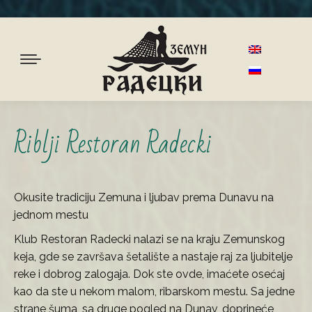
Riblji Restoran Radecki
Okusite tradiciju Zemuna i ljubav prema Dunavu na
jednom mestu
Klub Restoran Radecki nalazi se na kraju Zemunskog
keja, gde se završava šetalište a nastaje raj za ljubitelje
reke i dobrog zalogaja. Dok ste ovde, imaćete osećaj
kao da ste u nekom malom, ribarskom mestu. Sa jedne
strane šuma, sa druge pogled na Dunav, doprineće