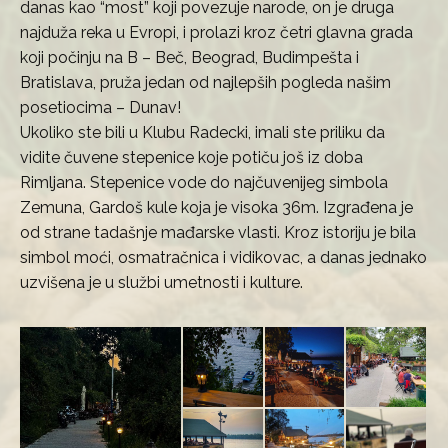
danas kao “most” koji povezuje narode, on je druga
najduža reka u Evropi, i prolazi kroz četri glavna grada
koji počinju na B – Beč, Beograd, Budimpešta i
Bratislava, pruža jedan od najlepših pogleda našim
posetiocima – Dunav!
Ukoliko ste bili u Klubu Radecki, imali ste priliku da
vidite čuvene stepenice koje potiču još iz doba
Rimljana. Stepenice vode do najčuvenijeg simbola
Zemuna, Gardoš kule koja je visoka 36m. Izgrađena je
od strane tadašnje mađarske vlasti. Kroz istoriju je bila
simbol moći, osmatračnica i vidikovac, a danas jednako
uzvišena je u službi umetnosti i kulture.