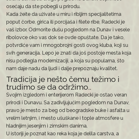
osećaju da ste pobegli u prirodu.
Kada žeite da uživate u miru i ribljim specijalitetima
poput čorbe, girica ili porcijaša i filete ribe, Radecki je
vaš izbor. Odmorite dušu pogledom na Dunav i vesele
ribolovce oko vas dok se ovde opuštate. Da je tako,
potvrdiće vam i mnogobrojni gosti ovog kluba, koji su
svih generacija. Lepo je znati da još postoje mesta koja
nisu podlegla modernizaciji, a koja su popularna, što
nam daje nadu da ljudi i dalje prepoznaju kvalitet.
Tradicija je nešto čemu težimo i
trudimo se da održimo..
Svojim izgledom i enterijerom Radecki je ostao veran
prirodi i Dunavu. Sa zadivljujućim pogledom na Dunav,
pravo je mesto za beg od beogradske buke i asfalta u
vrelim letnjim, i mesto ušuškane i tople atmosfere u
hladnijim jesenjim i zimskim danima.
U istoriji je poznat kao reka koja je delila carstva, a