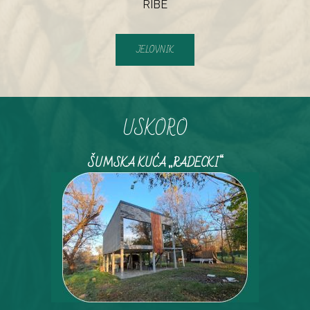
RIBE
JELOVNIK
USKORO
ŠUMSKA KUĆA „RADECKI“